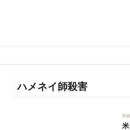
内
容
を
ス
キ
ッ
プ
ハメネイ師殺害
社
米