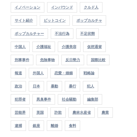
イノベーション
インバウンド
クルド人
サイト紹介
ビットコイン
ポップカルチャ
ポップカルチャー
不法行為
不足状態
中国人
介護福祉
介護美容
仮想通貨
刑事事件
危険事物
反日勢力
国際比較
報道
外国人
恋愛・婚姻
戦略論
政治
日本
暴動
暴行
犯人
犯罪者
異臭事件
社会騒動
編集部
芸能界
英国
詐欺
農林水産省
農業
逮捕
銀座
離婚
食料