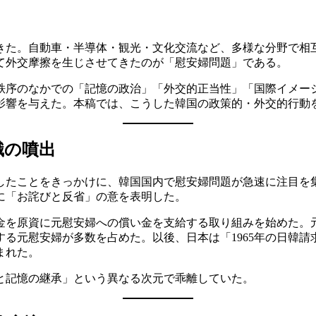
て外交摩擦を生じさせてきたのが「慰安婦問題」である。
序のなかでの「記憶の政治」「外交的正当性」「国際イメージ
影響を与えた。本稿では、こうした韓国の政策的・外交的行動
識の噴出
訴したことをきっかけに、韓国国内で慰安婦問題が急速に注目を集
に「お詫びと反省」の意を表明した。
募金を原資に元慰安婦への償い金を支給する取り組みを始めた
る元慰安婦が多数を占めた。以後、日本は「1965年の日韓
まれた。
と記憶の継承」という異なる次元で乖離していた。