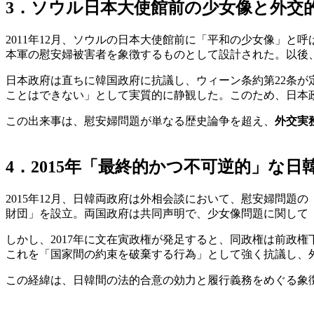
3．ソウル日本大使館前の少女像と外交
2011年12月、ソウルの日本大使館前に「平和の少女像」
本軍の慰安婦被害者を象徴するものとして設計された。以後
日本政府は直ちに韓国政府に抗議し、ウィーン条約第22条
ことはできない」として実質的に静観した。このため、日本
この出来事は、慰安婦問題が単なる歴史論争を超え、
外交実
4．2015年「最終的かつ不可逆的」な
2015年12月、日韓両政府は外相会談において、慰安婦問
財団」を設立。両国政府は共同声明で、少女像問題に関して
しかし、2017年に文在寅政権が発足すると、同政権は前政
これを「国家間の約束を破棄する行為」として強く抗議し、
この経緯は、日韓間の法的合意の効力と履行義務をめぐる象