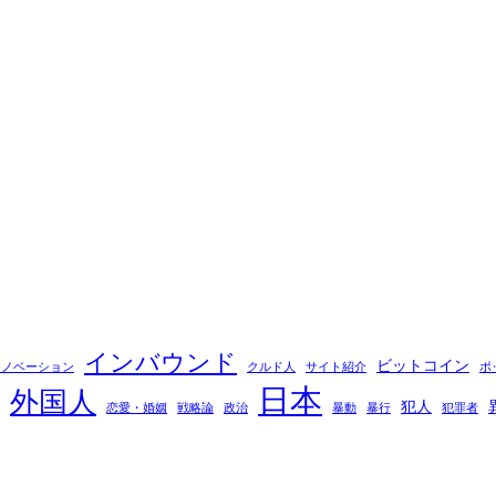
インバウンド
ビットコイン
イノベーション
クルド人
サイト紹介
ポ
日本
外国人
犯人
恋愛・婚姻
戦略論
政治
暴動
暴行
犯罪者