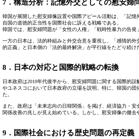
7．構造分析：記憶外交としての慰安婦
韓国が展開した慰安婦像設置や国際アピール活動は、「記憶外交（
自国の道徳的正当性を国際社会に訴える戦略である。
韓国では、慰安婦問題が「女性の人権」「戦時性暴力の告発
一方の日本は、法的枠組みと外交合意を重視し、「感情的外
的正義」と日本側の「法的最終解決」が平行線をたどり続け
8．日本の対応と国際的戦略の転換
日本政府は2010年代後半から、慰安婦問題に関する国際的
やユネスコにおいて日本政府の立場を説明。特に、韓国の団
た。
また、政府は「未来志向の日韓関係」を掲げ、経済協力・安全
関係改善の兆しが見え始めている。しかし、慰安婦像の撤去
9．国際社会における歴史問題の再定義