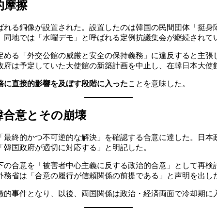
的摩擦
と呼ばれる銅像が設置された。設置したのは韓国の民間団体「挺
、同地では「水曜デモ」と呼ばれる定例抗議集会が継続されて
が定める「外交公館の威厳と安全の保持義務」に違反すると主張
政府は予定していた大使館の新築計画を中止し、在韓日本大使
務に直接的影響を及ぼす段階に入った
ことを意味した。
日韓合意とその崩壊
題の「最終的かつ不可逆的な解決」を確認する合意に達した。日本
「韓国政府が適切に対応する」と明記した。
権下の合意を「被害者中心主義に反する政治的合意」として再検討
外務省は「合意の履行が信頼関係の前提である」と声明を出し
徴的事件となり、以後、両国関係は政治・経済両面で冷却期に