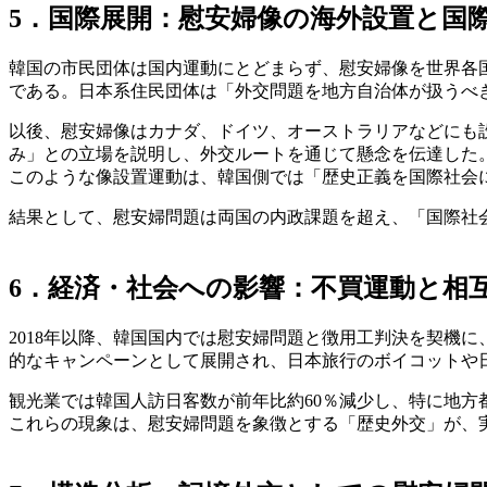
5．国際展開：慰安婦像の海外設置と国
韓国の市民団体は国内運動にとどまらず、慰安婦像を世界各国
である。日本系住民団体は「外交問題を地方自治体が扱うべ
以後、慰安婦像はカナダ、ドイツ、オーストラリアなどにも設
み」との立場を説明し、外交ルートを通じて懸念を伝達した
このような像設置運動は、韓国側では「歴史正義を国際社会
結果として、慰安婦問題は両国の内政課題を超え、「国際社
6．経済・社会への影響：不買運動と相
2018年以降、韓国国内では慰安婦問題と徴用工判決を契機に、
的なキャンペーンとして展開され、日本旅行のボイコットや
観光業では韓国人訪日客数が前年比約60％減少し、特に地
これらの現象は、慰安婦問題を象徴とする「歴史外交」が、