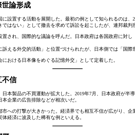
際世論形成
に設置する活動を展開した。最初の例として知られるのは、2
きではない」として撤去を求めて訴訟を起こしたが、連邦裁判
置され、国際的な議論を呼んだ。日本政府は各国政府に対し「19
。
に訴える外交的活動」と位置づけられたが、日本側では「国際
会における日本像をめぐる記憶外交」として定着した。
互不信
日本製品の不買運動が拡大した。2019年7月、日本政府が半導
日本企業の広告排除などが相次いだ。
方都市への打撃が大きかった。経済界でも相互不信が広がり、企
実体経済に波及した稀有な例といえる。