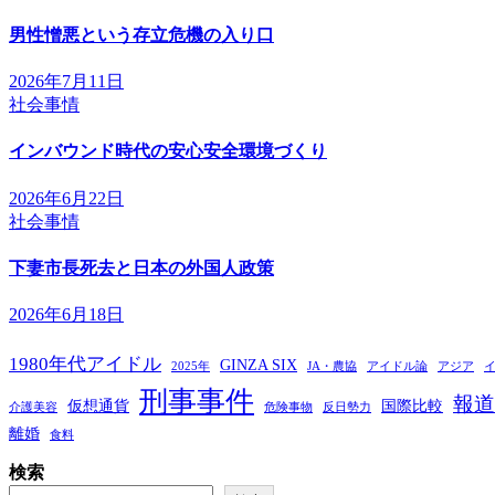
ゲ
男性憎悪という存立危機の入り口
ー
2026年7月11日
シ
社会事情
ョ
インバウンド時代の安心安全環境づくり
ン
2026年6月22日
社会事情
下妻市長死去と日本の外国人政策
2026年6月18日
1980年代アイドル
GINZA SIX
2025年
JA・農協
アイドル論
アジア
刑事事件
報道
仮想通貨
国際比較
介護美容
危険事物
反日勢力
離婚
食料
検索