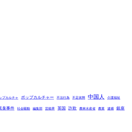
中国人
ポップカルチャー
ップカルチャ
不法行為
不足状態
介護福祉
異臭事件
英国
詐欺
銀座
社会騒動
編集部
芸能界
農林水産省
農業
逮捕