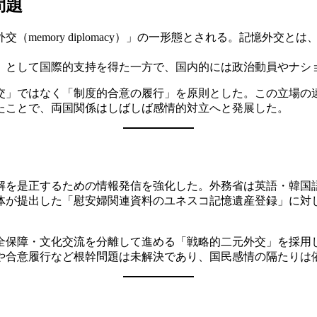
問題
memory diplomacy）」の一形態とされる。記憶外交
」として国際的支持を得た一方で、国内的には政治動員やナシ
交」ではなく「制度的合意の履行」を原則とした。この立場の
たことで、両国関係はしばしば感情的対立へと発展した。
誤解を是正するための情報発信を強化した。外務省は英語・韓
体が提出した「慰安婦関連資料のユネスコ記憶遺産登録」に対
保障・文化交流を分離して進める「戦略的二元外交」を採用し
や合意履行など根幹問題は未解決であり、国民感情の隔たりは