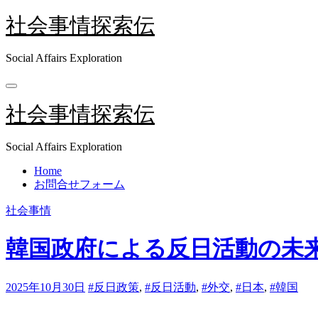
内
社会事情探索伝
容
を
Social Affairs Exploration
ス
キ
ッ
プ
社会事情探索伝
Social Affairs Exploration
Home
お問合せフォーム
社会事情
韓国政府による反日活動の未
2025年10月30日
#反日政策
,
#反日活動
,
#外交
,
#日本
,
#韓国