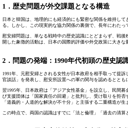
1．歴史問題が外交課題となる構造
日本と韓国は、地理的にも経済的にも緊密な関係を維持してきた。自動車・半導体・観光・文化交流など、多様な分野で相互依存は進み、両国間の貿易額もアジア域内では上位に位置す
る。しかし、この現実的な協力関係の裏側で、長年にわたっ
慰安婦問題は、単なる戦時中の歴史認識にとどまらず、戦後秩
開した象徴的活動は、日本の国際的評価や外交政策に大きな
2．問題の発端：1990年代初頭の歴史認
1991年、元慰安婦とされる女性が日本政府を相手取って提
官談話」を発表し、慰安所設置への軍の関与を認めるととも
翌1995年、日本政府は「アジア女性基金」を設立し、民間
び支援団体は「国家責任の回避」と批判し、受け取りを拒否す
「道義的・人道的な解決が不十分」と主張する二重構造が生
この時点で、両国の認識はすでに「法と倫理」「過去の清算