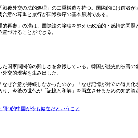
「戦後外交の法的処理」の二重構造を持つ。国際的には前者が
間合意の尊重と履行が国際秩序の基本原則である。
理的再審」の溝は、国際法の範疇を超えた政治的・感情的問題
位置づけることができる。
した国家間関係の難しさを象徴している。韓国が歴史的被害の
い外交的現実を生み出した。
「なぜ合意が持続しなかったのか」「なぜ記憶が対立の道具化
あり、今後の世代が「記憶と和解」を両立させるための知的資
と阿Q的中国が今も健在だということ