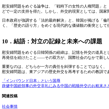
慰安婦問題をめぐる論争は、「戦時下の女性の人権問題」と
どで一定の支持を得た。しかし、外交的現実としては、国家
日本政府が強調する「法的最終解決」と、韓国が掲げる「倫
く、「歴史の語り方」をめぐる現代的な価値観の衝突として
10．結語：対立の記録と未来への課題
慰安婦問題をめぐる日韓関係の経緯は、記憶を外交の道具と
再発信を続けたこと――その双方が、国際社会のなかで新し
重要なのは、どちらか一方の責任を糾弾することではなく、
慰安婦問題は、東アジアの歴史外交を再考するための教訓で
「インバウンド日本」という国辱
投
薛健中国総領事の外交非礼にみる中国の戦狼外交のお粗末さ
稿
関連投稿
ナ
ビ
社会事情