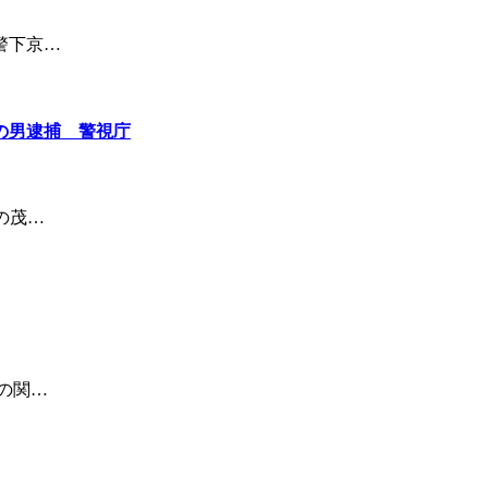
警下京…
の男逮捕 警視庁
の茂…
の関…