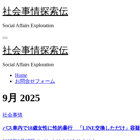
内
社会事情探索伝
容
を
Social Affairs Exploration
ス
キ
ッ
プ
社会事情探索伝
Social Affairs Exploration
Home
お問合せフォーム
9月 2025
社会事情
バス車内で18歳女性に性的暴行 「LINE交換しただけ」容