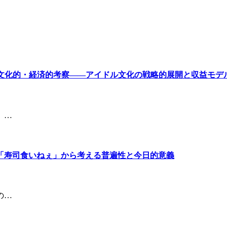
較：文化的・経済的考察――アイドル文化の戦略的展開と収益モデ
、…
「寿司食いねぇ」から考える普遍性と今日的意義
の…