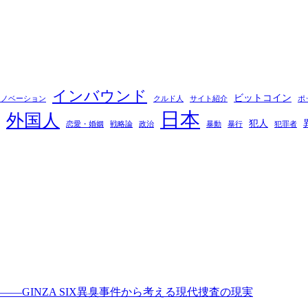
インバウンド
ビットコイン
イノベーション
クルド人
サイト紹介
ポ
日本
外国人
犯人
恋愛・婚姻
戦略論
政治
暴動
暴行
犯罪者
GINZA SIX異臭事件から考える現代捜査の現実