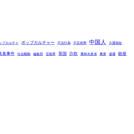
中国人
ポップカルチャー
ップカルチャ
不法行為
不足状態
介護福祉
異臭事件
英国
詐欺
銀座
社会騒動
編集部
芸能界
農林水産省
農業
逮捕