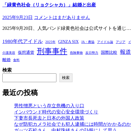
「緑黄色社会（リョクシャカ）」結婚と出産
2025年9月23日
コメントはまだありません
2025年9月20日、人気バンド緑黄色社会は公式サイトを通じ…
1980年代アイドル
GINZA SIX
2025年
JA・農協
アイドル論
アジア
刑事事件
報道
仮想通貨
国際比較
介護美容
危険事物
反日勢力
離婚
食料
検索
検索
最近の投稿
男性憎悪という存立危機の入り口
インバウンド時代の安心安全環境づくり
下妻市長死去と日本の外国人政策
なぜ防犯カメラ社会でも犯人逮捕には時間がかかるのか――
ガッツ石松さん、中村珠緒さんの訃報にして思う