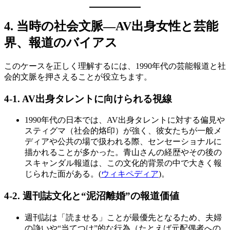
4.
当時の社会文脈―AV出身女性と芸能
界、報道のバイアス
このケースを正しく理解するには、1990年代の芸能報道と社
会的文脈を押さえることが役立ちます。
4-1. AV
出身タレントに向けられる視線
1990年代の日本では、AV出身タレントに対する偏見や
スティグマ（社会的烙印）が強く、彼女たちが一般メ
ディアや公共の場で扱われる際、センセーショナルに
描かれることが多かった。青山さんの経歴やその後の
スキャンダル報道は、この文化的背景の中で大きく報
じられた面がある。(
ウィキペディア
)。
4-2.
週刊誌文化と“泥沼離婚”の報道価値
週刊誌は「読ませる」ことが最優先となるため、夫婦
の諍いや“当てつけ”的な行為（たとえば元配偶者への