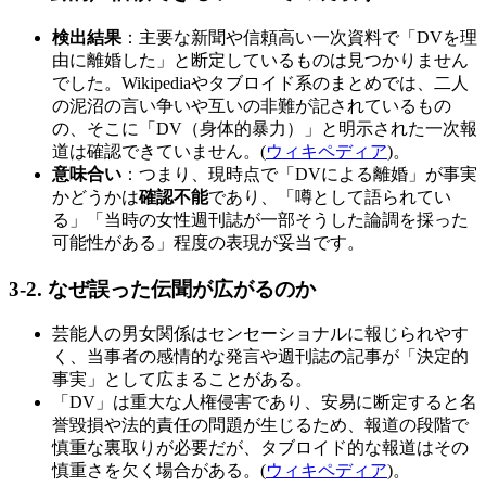
検出結果
：主要な新聞や信頼高い一次資料で「DVを理
由に離婚した」と断定しているものは見つかりません
でした。Wikipediaやタブロイド系のまとめでは、二人
の泥沼の言い争いや互いの非難が記されているもの
の、そこに「DV（身体的暴力）」と明示された一次報
道は確認できていません。(
ウィキペディア
)。
意味合い
：つまり、現時点で「DVによる離婚」が事実
かどうかは
確認不能
であり、「噂として語られてい
る」「当時の女性週刊誌が一部そうした論調を採った
可能性がある」程度の表現が妥当です。
3-2.
なぜ誤った伝聞が広がるのか
芸能人の男女関係はセンセーショナルに報じられやす
く、当事者の感情的な発言や週刊誌の記事が「決定的
事実」として広まることがある。
「DV」は重大な人権侵害であり、安易に断定すると名
誉毀損や法的責任の問題が生じるため、報道の段階で
慎重な裏取りが必要だが、タブロイド的な報道はその
慎重さを欠く場合がある。(
ウィキペディア
)。