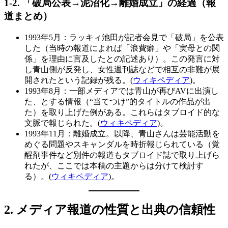
1-2.
「破局公表→泥沼化→離婚成立」の経過（報
道まとめ）
1993年5月：ラッキィ池田が記者会見で「破局」を公表
した（当時の報道によれば「浪費癖」や「実母との関
係」を理由に言及したとの記述あり）。この発言に対
し青山側が反発し、女性週刊誌などで相互の非難が展
開されたという記録が残る。(
ウィキペディア
)。
1993年8月：一部メディアでは青山が再びAVに出演し
た、とする情報（“当てつけ”的タイトルの作品が出
た）を取り上げた例がある。これらはタブロイド的な
文脈で報じられた。(
ウィキペディア
)。
1993年11月：離婚成立。以降、青山さんは芸能活動を
めぐる問題やスキャンダルを時折報じられている（覚
醒剤事件など別件の報道もタブロイド誌で取り上げら
れたが、ここでは本稿の主題からは分けて検討す
る）。(
ウィキペディア
)。
2.
メディア報道の性質と出典の信頼性