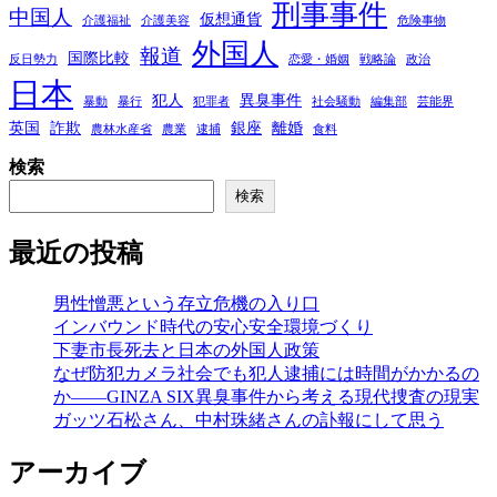
刑事事件
中国人
仮想通貨
介護福祉
介護美容
危険事物
外国人
報道
国際比較
反日勢力
恋愛・婚姻
戦略論
政治
日本
犯人
異臭事件
暴動
暴行
犯罪者
社会騒動
編集部
芸能界
英国
詐欺
銀座
離婚
農林水産省
農業
逮捕
食料
検索
検索
最近の投稿
男性憎悪という存立危機の入り口
インバウンド時代の安心安全環境づくり
下妻市長死去と日本の外国人政策
なぜ防犯カメラ社会でも犯人逮捕には時間がかかるの
か――GINZA SIX異臭事件から考える現代捜査の現実
ガッツ石松さん、中村珠緒さんの訃報にして思う
アーカイブ