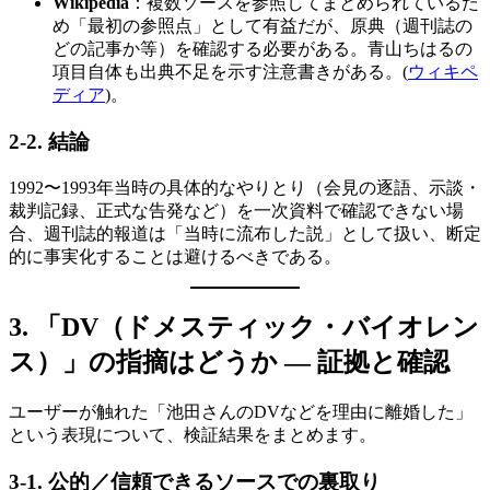
Wikipedia
：複数ソースを参照してまとめられているた
め「最初の参照点」として有益だが、原典（週刊誌の
どの記事か等）を確認する必要がある。青山ちはるの
項目自体も出典不足を示す注意書きがある。(
ウィキペ
ディア
)。
2-2
.
結論
1992〜1993年当時の具体的なやりとり（会見の逐語、示談・
裁判記録、正式な告発など）を一次資料で確認できない場
合、週刊誌的報道は「当時に流布した説」として扱い、断定
的に事実化することは避けるべきである。
3.
「DV（ドメスティック・バイオレン
ス）」の指摘はどうか — 証拠と確認
ユーザーが触れた「池田さんのDVなどを理由に離婚した」
という表現について、検証結果をまとめます。
3-1.
公的／信頼できるソースでの裏取り