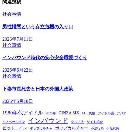
関連投稿
ビ
社会事情
ゲ
ー
男性憎悪という存立危機の入り口
シ
2026年7月11日
ョ
社会事情
ン
インバウンド時代の安心安全環境づくり
2026年6月22日
社会事情
下妻市長死去と日本の外国人政策
2026年6月18日
1980年代アイドル
GINZA SIX
2025年
JA・農協
アイドル論
アジア
インバウンド
イノベーション
クルド人
サイト紹介
ビットコイン
ポップカルチャー
ポップカルチャ
不法行為
不足状態