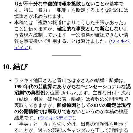
りが不十分な中傷的情報を拡散しないこと
が基本で
す。特に「暴力」「犯罪」を断定するような記述には
慎重さが求められます。
本稿では「複数の報道によりこうした主張があった」
ことは伝えますが、
確定的な事実として断定しない
よ
う表現を統制しています。一次資料が確認できない情
報を事実扱いで引用することは避けました。(
ウィキペ
ディア
)。
10. 結び
ラッキィ池田さんと青山ちはるさんの結婚・離婚は、
1990年代の芸能界にありがちな“センセーショナルな泥
沼劇”の典型例
と位置づけられます。主要な日付・流れ
（結婚→別居→破局公表→離婚）は複数の公開情報で
裏取りできますが、
離婚原因としてのDVの断定は現行
の公開情報では裏取りできない
というのが本稿の検証
結果です。(
ウィキペディア
)。
「事実」と「噂」を切り分け、出典の信頼性を明示す
ることが、過去の芸能スキャンダルを正しく理解する