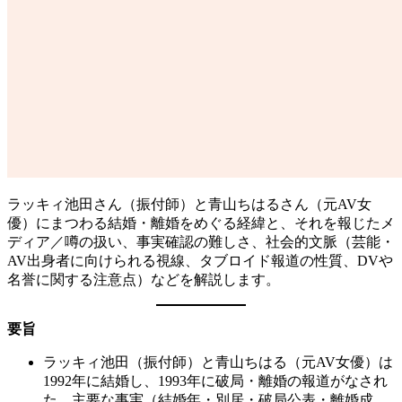
ラッキィ池田さん（振付師）と青山ちはるさん（元AV女
優）にまつわる結婚・離婚をめぐる経緯と、それを報じたメ
ディア／噂の扱い、事実確認の難しさ、社会的文脈（芸能・
AV出身者に向けられる視線、タブロイド報道の性質、DVや
名誉に関する注意点）などを解説します。
要旨
ラッキィ池田（振付師）と青山ちはる（元AV女優）は
1992年に結婚し、1993年に破局・離婚の報道がなされ
た。主要な事実（結婚年・別居・破局公表・離婚成