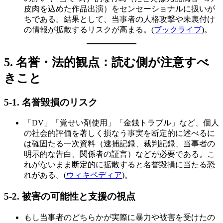
皮肉を込めた作品出演）をセンセーショナルに扱いが
ちである。結果として、当事者の人格攻撃や未裏付け
の情報が拡散するリスクが高まる。(
ブックライブ
)。
5.
名誉・法的観点：読む側が注意すべ
きこと
5-1.
名誉毀損のリスク
「DV」「覚せい剤使用」「金銭トラブル」など、個人
の社会的評価を著しく損なう事実を断定的に述べるに
は確固たる一次資料（逮捕記録、裁判記録、当事者の
明示的な告白、関係者の証言）などが必要である。こ
れがないまま断定的に拡散すると名誉毀損に当たる恐
れがある。(
ウィキペディア
)。
5-2.
被害の可能性と支援の視点
もし当事者のどちらかが実際に暴力や被害を受けたの