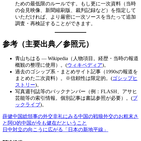
ための最低限のルールです。もし更に一次資料（当時
の会見映像、新聞縮刷版、裁判記録など）を指定して
いただければ、より厳密に一次ソースを当たって追加
調査・再検証することができます。
参考（主要出典／参照元）
青山ちはる — Wikipedia（人物項目。経歴・当時の報道
概観の整理に使用）。(
ウィキペディア
)。
過去のゴシップ系・まとめサイト記事（1990sの報道を
まとめた二次資料）。※信頼性は限定的。(
ゴシップヒ
ストリー
)。
写真週刊誌等のバックナンバー（例：FLASH、アサヒ
芸能等の索引情報。個別記事は書誌参照が必要）。(
ブ
ックライブ
)。
薛健中国総領事の外交非礼にみる中国の戦狼外交のお粗末さ
投
と阿Q的中国が今も健在だということ
稿
日中対立の向こうに広がる「日本の新地平線」
ナ