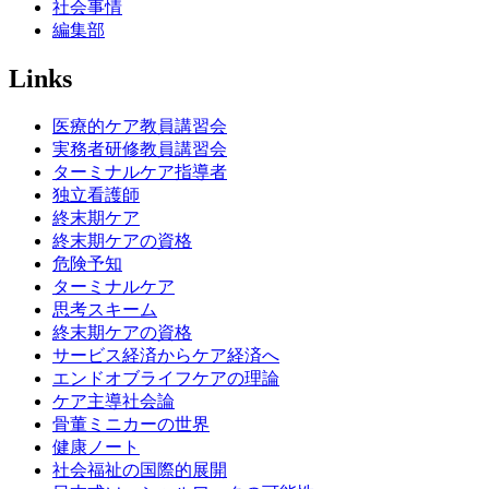
社会事情
編集部
Links
医療的ケア教員講習会
実務者研修教員講習会
ターミナルケア指導者
独立看護師
終末期ケア
終末期ケアの資格
危険予知
ターミナルケア
思考スキーム
終末期ケアの資格
サービス経済からケア経済へ
エンドオブライフケアの理論
ケア主導社会論
骨董ミニカーの世界
健康ノート
社会福祉の国際的展開