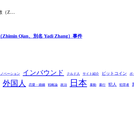
敏（Z…
 Qian、別名 Yadi Zhang）事件
インバウンド
ビットコイン
イノベーション
クルド人
サイト紹介
ポ
日本
外国人
犯人
恋愛・婚姻
戦略論
政治
暴動
暴行
犯罪者