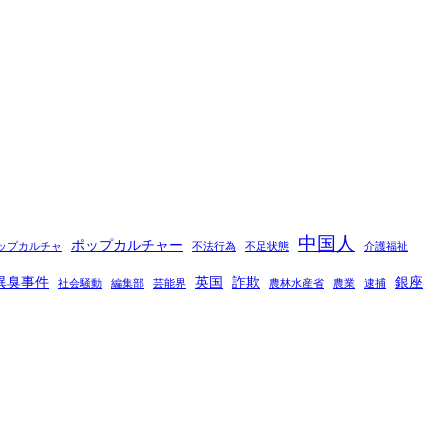
中国人
ポップカルチャー
ップカルチャ
不法行為
不足状態
介護福祉
異臭事件
英国
詐欺
銀座
社会騒動
編集部
芸能界
農林水産省
農業
逮捕