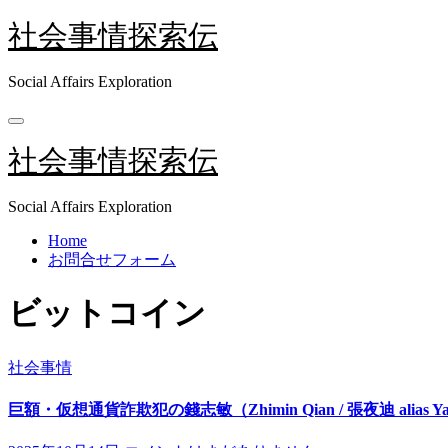
内
社会事情探索伝
容
を
Social Affairs Exploration
ス
キ
ッ
プ
社会事情探索伝
Social Affairs Exploration
Home
お問合せフォーム
ビットコイン
社会事情
巨額・仮想通貨詐欺犯の錢志敏（Zhimin Qian / 張夜迪 alias