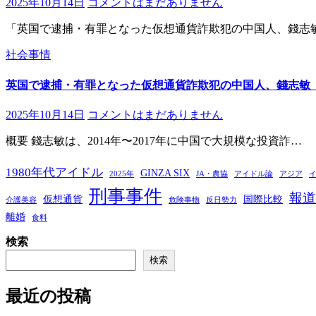
2025年10月14日
コメントはまだありません
「英国で逮捕・有罪となった仮想通貨詐欺犯の中国人、錢志
社会事情
英国で逮捕・有罪となった仮想通貨詐欺犯の中国人、錢志敏（Zhimin
2025年10月14日
コメントはまだありません
概要 錢志敏は、2014年〜2017年に中国で大規模な投資詐…
1980年代アイドル
GINZA SIX
2025年
JA・農協
アイドル論
アジア
刑事事件
報道
仮想通貨
国際比較
介護美容
危険事物
反日勢力
離婚
食料
検索
検索
最近の投稿