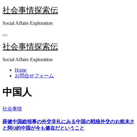
内
社会事情探索伝
容
を
Social Affairs Exploration
ス
キ
ッ
社会事情探索伝
プ
Social Affairs Exploration
Home
お問合せフォーム
中国人
社会事情
薛健中国総領事の外交非礼にみる中国の戦狼外交のお粗末さ
と阿Q的中国が今も健在だということ