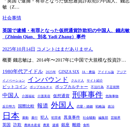
「英国で逮捕・有罪となった仮想通貨詐欺犯の中国人、錢志
敏（Z…
社会事情
英国で逮捕・有罪となった仮想通貨詐欺犯の中国人、錢志敏
（Zhimin Qian、別名 Yadi Zhang）事件
2025年10月14日
コメントはまだありません
概要 錢志敏は、2014年〜2017年に中国で大規模な投資詐…
1980年代アイドル
GINZA SIX
2025年
JA・農協
アイドル論
アジア
インバウンド
イノベーション
クルド人
サイト紹介
ビットコイン
ポップカルチャー
ポップカルチャ
不法行為
不足状態
刑事事件
中国人
仮想通貨
介護福祉
介護美容
危険事物
外国人
報道
国際比較
反日勢力
恋愛・婚姻
戦略論
政治
日本
犯人
異臭事件
暴動
暴行
犯罪者
社会騒動
編集部
芸能界
英国
詐欺
銀座
離婚
農林水産省
農業
逮捕
食料