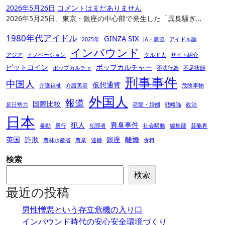
2026年5月26日
コメントはまだありません
2026年5月25日、東京・銀座の中心部で発生した「異臭騒ぎ…
1980年代アイドル
GINZA SIX
2025年
JA・農協
アイドル論
インバウンド
アジア
イノベーション
クルド人
サイト紹介
ビットコイン
ポップカルチャー
ポップカルチャ
不法行為
不足状態
刑事事件
中国人
仮想通貨
介護福祉
介護美容
危険事物
外国人
報道
国際比較
反日勢力
恋愛・婚姻
戦略論
政治
日本
犯人
異臭事件
暴動
暴行
犯罪者
社会騒動
編集部
芸能界
英国
詐欺
銀座
離婚
農林水産省
農業
逮捕
食料
検索
検索
最近の投稿
男性憎悪という存立危機の入り口
インバウンド時代の安心安全環境づくり