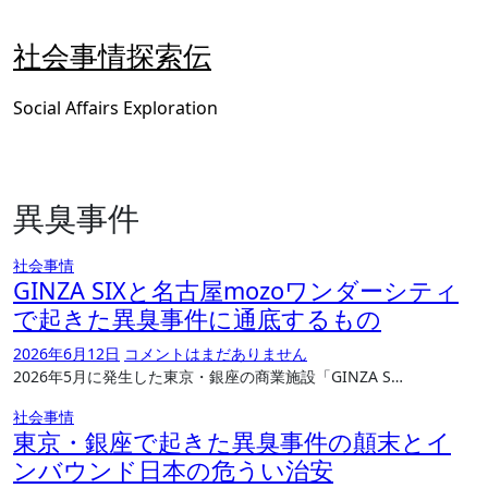
内
容
社会事情探索伝
を
ス
Social Affairs Exploration
キ
ッ
プ
異臭事件
社会事情
GINZA SIXと名古屋mozoワンダーシティ
で起きた異臭事件に通底するもの
2026年6月12日
コメントはまだありません
2026年5月に発生した東京・銀座の商業施設「GINZA S…
社会事情
東京・銀座で起きた異臭事件の顛末とイ
ンバウンド日本の危うい治安